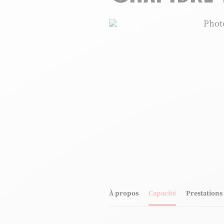
Chambre d'hôtes Mme Courty
Ph
Photo 4, © Chambre d'hôtes Mme Co
À propos
Capacité
Prestations