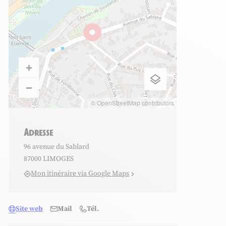
e d'hôtes Mme Courty
'hôtes Mme Courty
e d'hôtes Mme Courty
© OpenStreetMap contributors
Adresse
96 avenue du Sablard
87000 LIMOGES
Mon itinéraire via Google Maps
Site web
Mail
Tél.