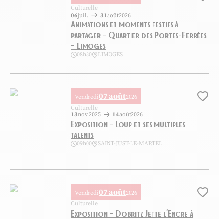
Ajo
Culturelle
06
juil.
31
août
2026
Animations et moments festifs à
partager – Quartier des Portes-Ferrées
– Limoges
08h30
LIMOGES
Animations et moments festifs à partager – Quartier des Portes-Ferré
07 août
Vendredi
2026
Ajo
Culturelle
13
nov.
2025
14
août
2026
Exposition – Loup et ses multiples
talents
09h00
SAINT-JUST-LE-MARTEL
Exposition – Loup et ses multiples talents, © Centre international de 
07 août
Vendredi
2026
Ajo
Culturelle
Exposition – Dobritz Jette l’Encre à