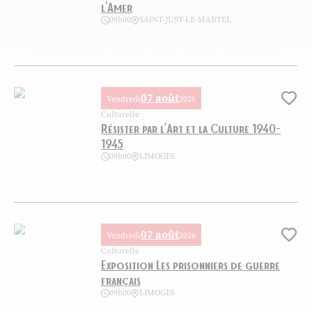
l’Amer
09h00
SAINT-JUST-LE-MARTEL
Exposition – Dobritz Jette l’Encre à l’Amer, © Centre International de
07 août
Vendredi
2026
Ajo
Culturelle
Résister par l’Art et la Culture 1940-
1945
09h00
LIMOGES
Résister par l’Art et la Culture 1940-1945, © Musée de la Résistance d
07 août
Vendredi
2026
Ajo
Culturelle
Exposition Les prisonniers de guerre
français
09h00
LIMOGES