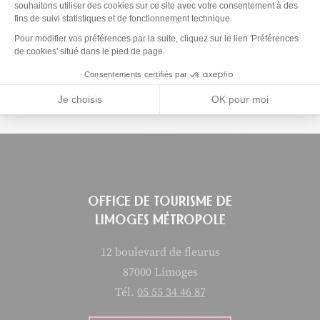
souhaitons utiliser des cookies sur ce site avec votre consentement à des
fins de suivi statistiques et de fonctionnement technique.
1
Enregistrer
Axeptio consent
Pour modifier vos préférences par la suite, cliquez sur le lien 'Préférences
Ce contenu vous a été utile
Ce contenu ne vous a pas été utile
de cookies' situé dans le pied de page.
Partager ce contenu
Consentements certifiés par
Partager sur Facebook (nouvelle fenêtre)
Partager sur X / Twitter (nouvelle fen
Partager sur WhatsApp
Partager par mail
Je choisis
OK pour moi
OFFICE DE TOURISME DE
LIMOGES MÉTROPOLE
12 boulevard de fleurus
87000 Limoges
Tél.
05 55 34 46 87