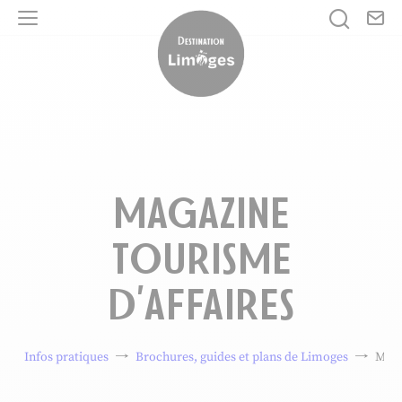
No
Je rech
Menu
Destination Limoges
MAGAZINE
TOURISME
D’AFFAIRES
Infos pratiques
Brochures, guides et plans de Limoges
Maga