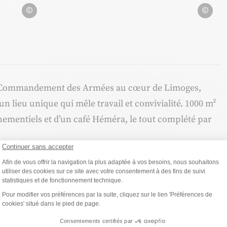
JulienTuyeras
JulienTuye
de Commandement des Armées au cœur de Limoges,
 lieu unique qui mêle travail et convivialité. 1000 m²
ementiels et d’un café Héméra, le tout complété par
Continuer sans accepter
Plateforme de Gestion du Consentemen
Afin de vous offrir la navigation la plus adaptée à vos besoins, nous souhaitons
un lieu d’accueil pour des start-up locales, des
utiliser des cookies sur ce site avec votre consentement à des fins de suivi
de grosses sociétés. C’est aussi un restaurant avec une
statistiques et de fonctionnement technique.
Axeptio consent
Pour modifier vos préférences par la suite, cliquez sur le lien 'Préférences de
ourer sur place du lundi au vendredi. Une cuisine
cookies' situé dans le pied de page.
ormule à 19€ (entrée + plat + dessert). Pour les petits
Consentements certifiés par