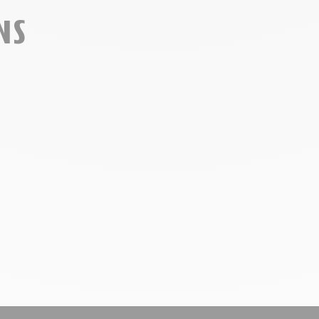
ns
le