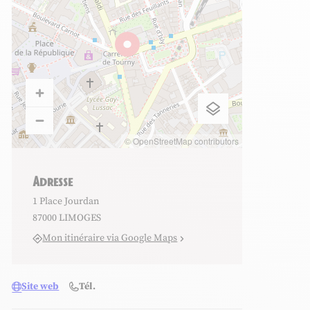
© OpenStreetMap contributors
Adresse
1 Place Jourdan
87000 LIMOGES
Mon itinéraire via Google Maps
Site web
Tél.
ras