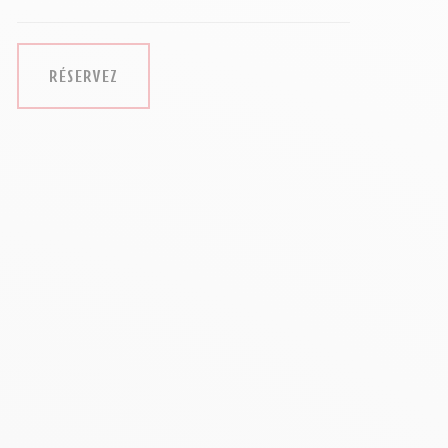
Photography
RÉSERVEZ
rookes Photography
eval