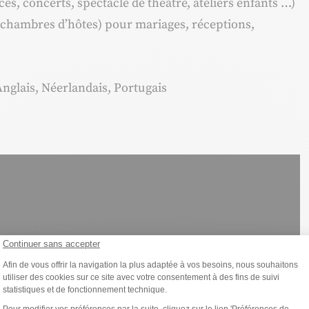
s, concerts, spectacle de théâtre, ateliers enfants …)
s, chambres d’hôtes) pour mariages, réceptions,
Anglais, Néerlandais, Portugais
Continuer sans accepter
Plateforme de Gestion du Consentemen
Afin de vous offrir la navigation la plus adaptée à vos besoins, nous souhaitons
utiliser des cookies sur ce site avec votre consentement à des fins de suivi
statistiques et de fonctionnement technique.
Axeptio consent
Pour modifier vos préférences par la suite, cliquez sur le lien 'Préférences de