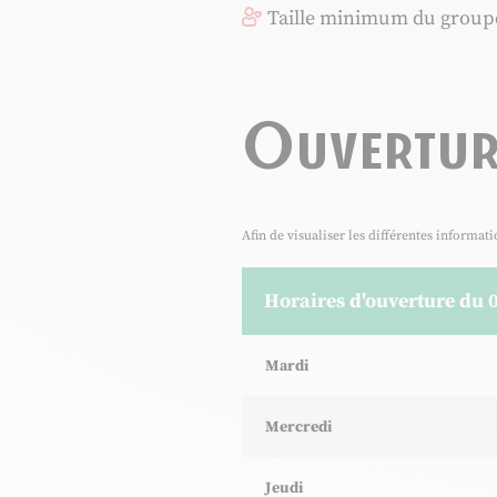
Taille minimum du groupe
Ouvertur
Afin de visualiser les différentes informat
Horaires d'ouverture du 
Horaires d'ouverture du 
Mardi
Samedi
Mercredi
Dimanche
Jeudi