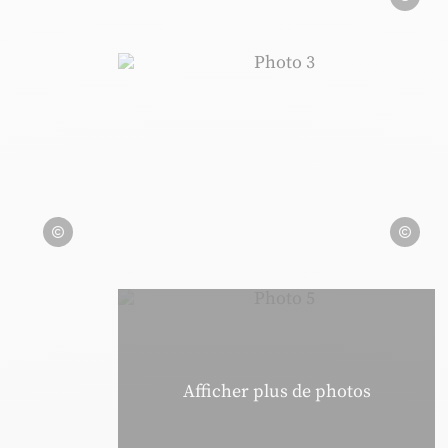
 Chris Brookes Photography
Photo 3, © Chris Brookes 
© Chris Brookes Photography
© Chris B
 Château de Bonneval
Photo 5, © Château de Bonn
Afficher plus de photos