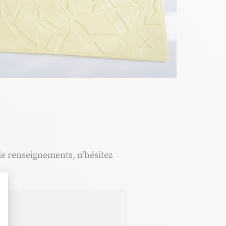
de renseignements, n’hésitez
t : Personnalisez vos Options