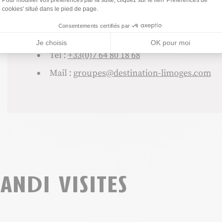
Sophie GOENAGA
cookies' situé dans le pied de page.
Consentements certifiés par
Service Groupes – Prestations
Je choisis
OK pour moi
Tel :
+33(0)7 64 80 18 68
Mail :
groupes@destination-limoges.com
andi visites