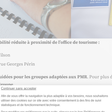
ité réduite à proximité de l’office de tourisme :
Wilson
e rue Georges Périn
guidées pour les groupes adaptées aux PMR
. Pour plus 
roupe
.
Continuer sans accepter
Plateforme de Gestion du Consentemen
Afin de vous offrir la navigation la plus adaptée à vos besoins, nous souhaitons
utiliser des cookies sur ce site avec votre consentement à des fins de suivi
statistiques et de fonctionnement technique.
Axeptio consent
Pour modifier vos préférences par la suite, cliquez sur le lien 'Préférences de