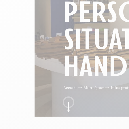
PERS
SITUA
HAND
Accueil
Mon séjour
Infos prat
Aller au contenu