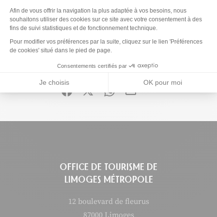
Plateforme de Gestion du Consenteme
Afin de vous offrir la navigation la plus adaptée à vos besoins, nous
souhaitons utiliser des cookies sur ce site avec votre consentement à des
Ce contenu vous a été utile ?
fins de suivi statistiques et de fonctionnement technique.
Axeptio consent
Pour modifier vos préférences par la suite, cliquez sur le lien 'Préférences
4
Enregistrer
de cookies' situé dans le pied de page.
Ce contenu vous a été utile
Ce contenu ne vous a pas été utile
Consentements certifiés par
Partager ce contenu
Je choisis
OK pour moi
Partager sur Facebook (nouvelle fenêtre)
Partager sur X / Twitter (nouvelle fen
Partager sur WhatsApp
Partager par mail
OFFICE DE TOURISME DE
LIMOGES MÉTROPOLE
12 boulevard de fleurus
87000 Limoges