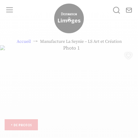
No
Je rech
Menu
Destination Limoges
Accueil
Manufacture La Seynie – LS Art et Création
Photo 1, © Porcelainier : Espace d
Aj
+ de photos