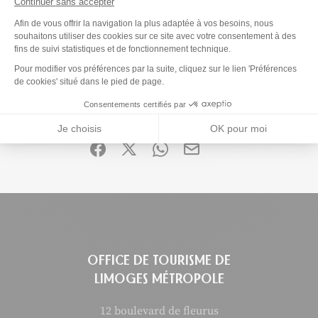
Continuer sans accepter
Plateforme de Gestion du Consenteme
Afin de vous offrir la navigation la plus adaptée à vos besoins, nous
souhaitons utiliser des cookies sur ce site avec votre consentement à des
fins de suivi statistiques et de fonctionnement technique.
Ce contenu vous a été utile ?
Axeptio consent
Pour modifier vos préférences par la suite, cliquez sur le lien 'Préférences
2
de cookies' situé dans le pied de page.
Enregistrer
Ce contenu vous a été utile
Ce contenu ne vous a pas été utile
Consentements certifiés par
Partager ce contenu
Je choisis
OK pour moi
Partager sur Facebook (nouvelle fenêtre)
Partager sur X / Twitter (nouvelle fen
Partager sur WhatsApp
Partager par mail
OFFICE DE TOURISME DE
LIMOGES MÉTROPOLE
12 boulevard de fleurus