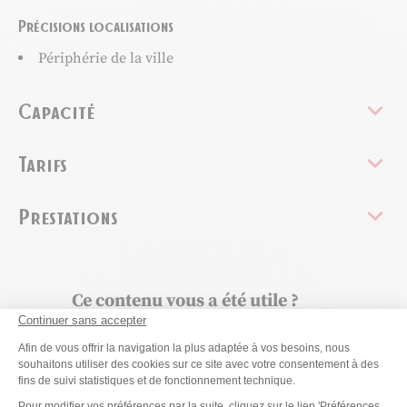
Précisions localisations
Périphérie de la ville
Capacité
Tarifs
Prestations
Ce contenu vous a été utile ?
Continuer sans accepter
Enregistrer
Plateforme de Gestion du Consenteme
Afin de vous offrir la navigation la plus adaptée à vos besoins, nous
Ce contenu vous a été utile
Ce contenu ne vous a pas été utile
souhaitons utiliser des cookies sur ce site avec votre consentement à des
Partager ce contenu
fins de suivi statistiques et de fonctionnement technique.
Axeptio consent
Pour modifier vos préférences par la suite, cliquez sur le lien 'Préférences