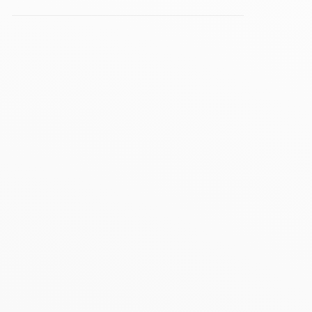
Ester
oges Ester
Ester