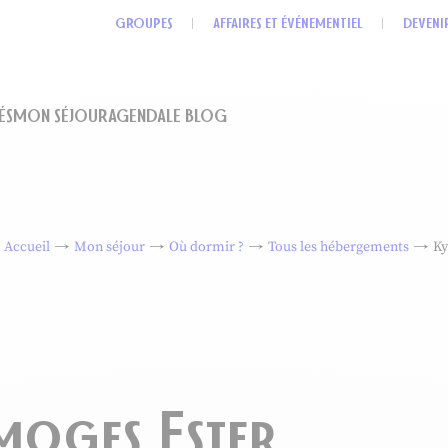
GROUPES
AFFAIRES ET ÉVÉNEMENTIEL
DEVENI
ÉS
MON SÉJOUR
AGENDA
LE BLOG
Accueil
Mon séjour
Où dormir ?
Tous les hébergements
Ky
moges Ester