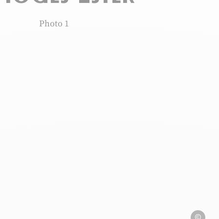
Photo 1, © Kyriad Limoges Ester
Kyriad Lim