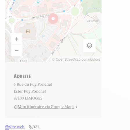
© OpenStreetMap contributors
Adresse
6 Rue du Puy Ponchet
Ester Puy Ponchet
87100 LIMOGES
Mon itinéraire via Google Maps
Site web
Tél.
oges Ester