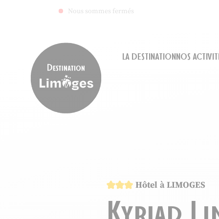
Nous sommes fermés
LA DESTINATION
NOS ACTIVIT
Destination Limoges
3 étoiles
Hôtel
à LIMOGES
Kyriad Li