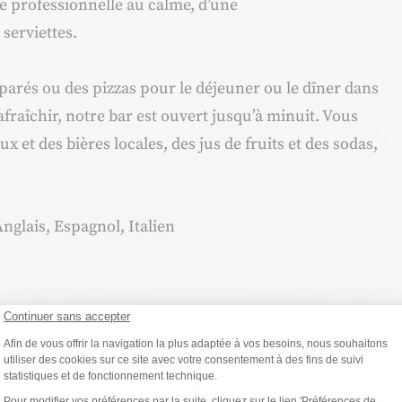
e professionnelle au calme, d’une
 serviettes.
parés ou des pizzas pour le déjeuner ou le dîner dans
fraîchir, notre bar est ouvert jusqu’à minuit. Vous
 et des bières locales, des jus de fruits et des sodas,
nglais, Espagnol, Italien
s
Continuer sans accepter
Plateforme de Gestion du Consentemen
Afin de vous offrir la navigation la plus adaptée à vos besoins, nous souhaitons
utiliser des cookies sur ce site avec votre consentement à des fins de suivi
ons
statistiques et de fonctionnement technique.
Axeptio consent
Pour modifier vos préférences par la suite, cliquez sur le lien 'Préférences de