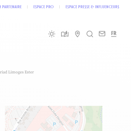
R PARTENAIRE
ESPACE PRO
ESPACE PRESSE & INFLUENCEURS
Brochures
Nous conta
Météo
Carte interactive
Je recherche
FR
riad Limoges Ester