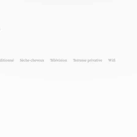
i
nditionné
Sèche-cheveux
Télévision
Terrasse privative
Wifi