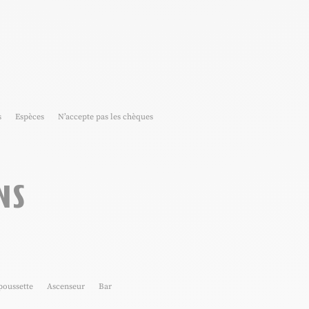
s
Espèces
N’accepte pas les chèques
ns
poussette
Ascenseur
Bar