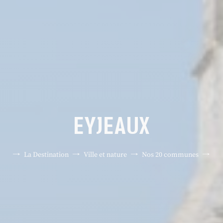
EYJEAUX
eil
La Destination
Ville et nature
Nos 20 communes
Ey