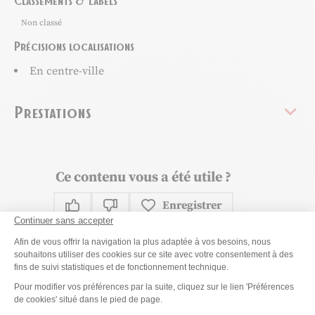
Non classé
Précisions localisations
En centre-ville
Prestations
Ce contenu vous a été utile ?
Enregistrer
Continuer sans accepter
Ce contenu vous a été utile
Ce contenu ne vous a pas été utile
Plateforme de Gestion du Consenteme
Partager ce contenu
Afin de vous offrir la navigation la plus adaptée à vos besoins, nous
souhaitons utiliser des cookies sur ce site avec votre consentement à des
fins de suivi statistiques et de fonctionnement technique.
Partager sur Facebook (nouvelle fenêtre)
Partager sur X / Twitter (nouvelle fen
Partager sur WhatsApp
Partager par mail
Axeptio consent
Pour modifier vos préférences par la suite, cliquez sur le lien 'Préférences
de cookies' situé dans le pied de page.