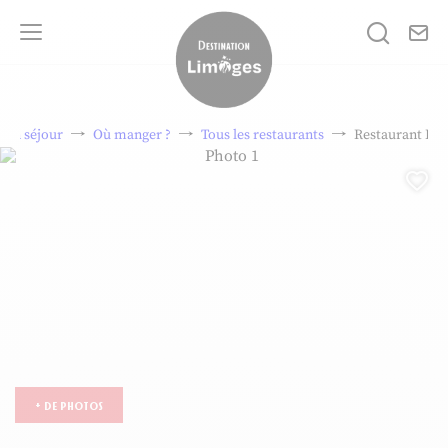
No
Je rech
Menu
Destination Limoges
on séjour
Où manger ?
Tous les restaurants
Restaurant Le
Photo 1, © Le garde-manger
Aj
+ de photos