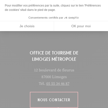
Ce contenu vous a été utile
Ce contenu ne vous a pas été utile
Partager ce contenu
Axeptio consent
Pour modifier vos préférences par la suite, cliquez sur le lien 'Préférences
de cookies' situé dans le pied de page.
Partager sur Facebook (nouvelle fenêtre)
Partager sur X / Twitter (nouvelle fen
Partager sur WhatsApp
Partager par mail
Consentements certifiés par
Je choisis
OK pour moi
OFFICE DE TOURISME DE
LIMOGES MÉTROPOLE
12 boulevard de fleurus
87000 Limoges
Tél.
05 55 34 46 87
NOUS CONTACTER