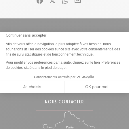
Partager sur Facebook (nouvelle fenêtre)
Partager sur X / Twitter (nouvelle fen
Partager sur WhatsApp
Partager par mail
Continuer sans accepter
Plateforme de Gestion du Consenteme
Afin de vous offrir la navigation la plus adaptée à vos besoins, nous
OFFICE DE TOURISME DE
souhaitons utiliser des cookies sur ce site avec votre consentement à des
LIMOGES MÉTROPOLE
fins de suivi statistiques et de fonctionnement technique.
Axeptio consent
Pour modifier vos préférences par la suite, cliquez sur le lien 'Préférences
12 boulevard de fleurus
de cookies' situé dans le pied de page.
87000 Limoges
Consentements certifiés par
Tél.
05 55 34 46 87
Je choisis
OK pour moi
NOUS CONTACTER