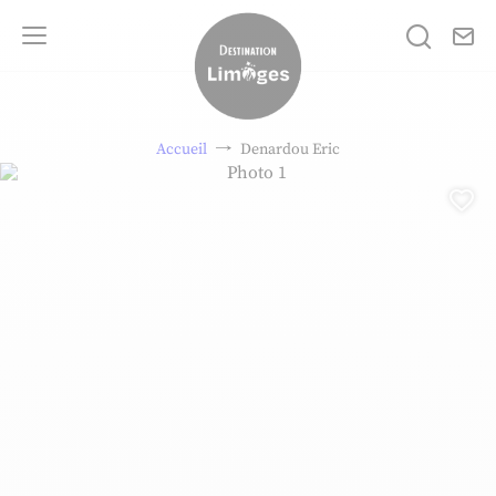
No
Je rech
Menu
Destination Limoges
Accueil
Denardou Eric
Photo 1, © Christelle Bourgeois
Aj