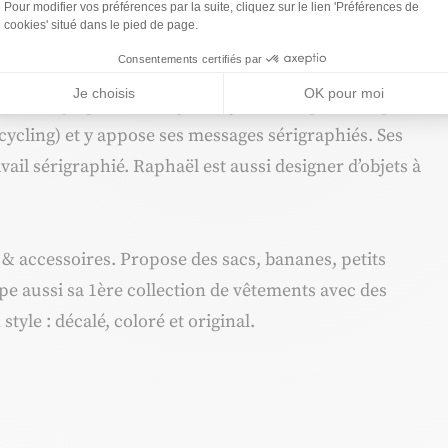
Axeptio consent
Pour modifier vos préférences par la suite, cliquez sur le lien 'Préférences de
ée de sa vie à Nice. Et retravaille des tissus de grandes
cookies' situé dans le pied de page.
à-porter haut de gamme.
Consentements certifiés par
Je choisis
OK pour moi
de sérigraphie & design d’objets. Récupère des pièces
ycling) et y appose ses messages sérigraphiés. Ses
vail sérigraphié. Raphaël est aussi designer d’objets à
 & accessoires. Propose des sacs, bananes, petits
pe aussi sa 1ère collection de vêtements avec des
style : décalé, coloré et original.