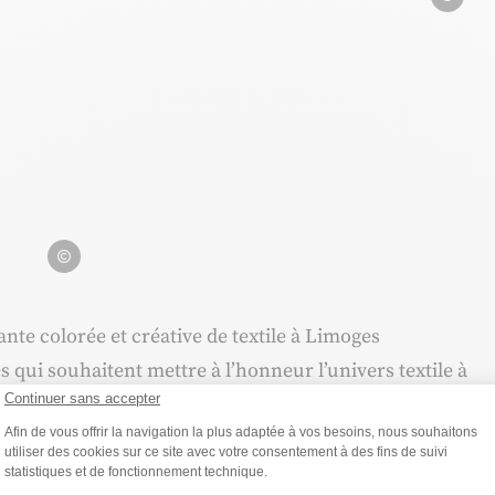
Le Bon Vestiaire
Le Bon Vestiaire
te colorée et créative de textile à Limoges
es qui souhaitent mettre à l’honneur l’univers textile à
Continuer sans accepter
Plateforme de Gestion du Consentemen
Afin de vous offrir la navigation la plus adaptée à vos besoins, nous souhaitons
utiliser des cookies sur ce site avec votre consentement à des fins de suivi
er textile couturier. Conçoit ses collections de A à Z, il
statistiques et de fonctionnement technique.