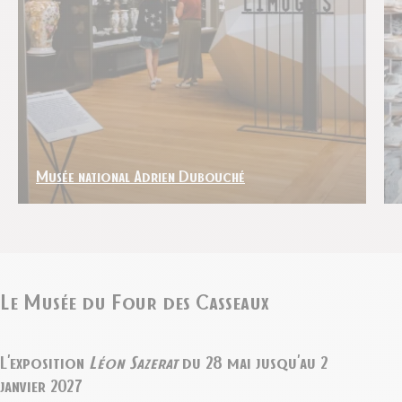
Musée national Adrien Dubouché
Le Musée du Four des Casseaux
L’exposition
Léon Sazerat
du 28 mai jusqu’au 2
janvier 2027
Pour ses
40 ans
,
Espace Porcelaine
a souhaité une