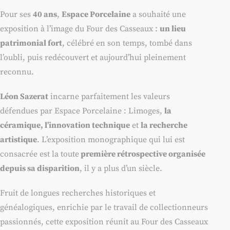
exposition à l’image du Four des Casseaux :
un lieu
patrimonial fort
, célébré en son temps, tombé dans
l’oubli, puis redécouvert et aujourd’hui pleinement
reconnu.
Léon Sazerat
incarne parfaitement les valeurs
défendues par Espace Porcelaine : Limoges,
la
céramique, l’innovation technique
et
la recherche
artistique
. L’exposition monographique qui lui est
consacrée est la toute
première rétrospective organisée
depuis sa disparition
, il y a plus d’un siècle.
Fruit de longues recherches historiques et
généalogiques, enrichie par le travail de collectionneurs
passionnés, cette exposition réunit au Four des Casseaux
plus d’une centaine d’œuvres
. Un ensemble
exceptionnel qui met en lumière l’étendue de son talent