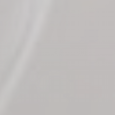
Pour modifier vos préférences par la suite, cliquez sur le lien 'Préférences
de cookies' situé dans le pied de page.
Consentements certifiés par
Je choisis
OK pour moi