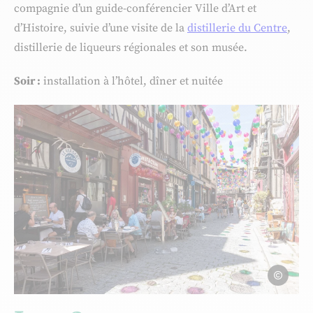
compagnie d’un guide-conférencier Ville d’Art et
d’Histoire, suivie d’une visite de la
distillerie du Centre
,
distillerie de liqueurs régionales et son musée.
Soir :
installation à l’hôtel, dîner et nuitée
©OTI.Limog
Photo, © ©OTI.Limoges- A.S Dubreu