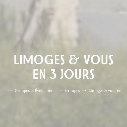
LIMOGES & VOUS
EN 3 JOURS
ueil
Groupes et Événements
Groupes
Limoges & vous en 3 j