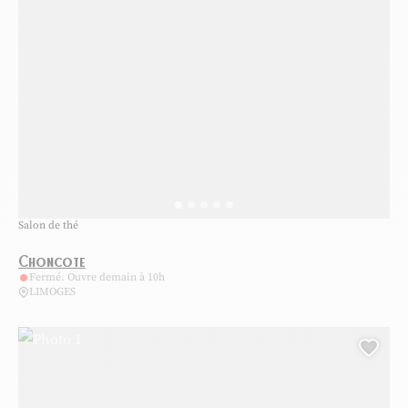
Salon de thé
Choncote
Fermé. Ouvre demain à 10h
LIMOGES
Photo 1, © Mamie Bigoude
Ajou