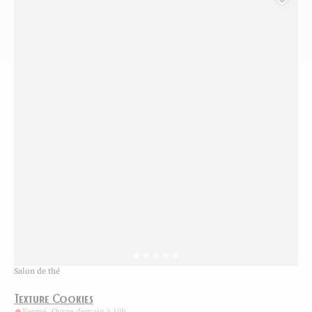
Ajou
Salon de thé
Texture Cookies
Fermé. Ouvre demain à 10h