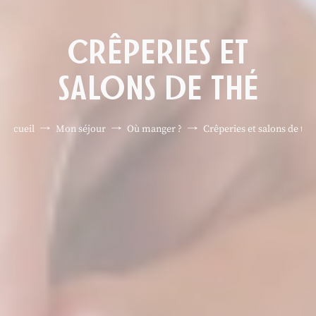
CRÊPERIES ET
SALONS DE THÉ
Accueil
Mon séjour
Où manger ?
Crêperies et salons de thé