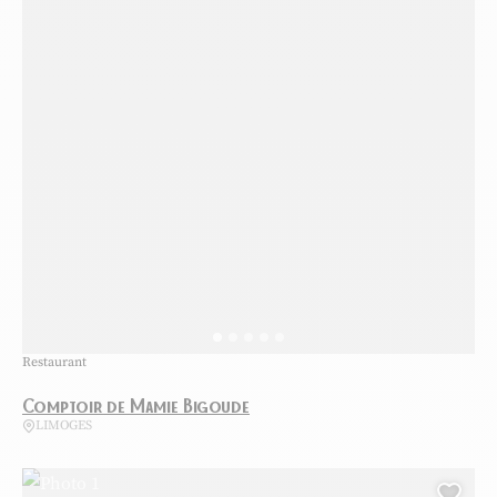
Restaurant
Comptoir de Mamie Bigoude
LIMOGES
Photo 1, © OTI Limoges – Luna Bidon