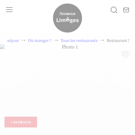
No
Je rech
Menu
Destination Limoges
on séjour
Où manger ?
Tous les restaurants
Restaurant Ma
Photo 1, © Marton Comptoir
Aj
+ de photos