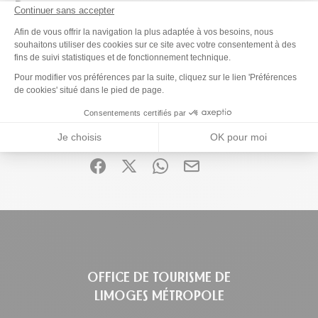
Prestations
Continuer sans accepter
Plateforme de Gestion du Consenteme
Afin de vous offrir la navigation la plus adaptée à vos besoins, nous
souhaitons utiliser des cookies sur ce site avec votre consentement à des
fins de suivi statistiques et de fonctionnement technique.
Ce contenu vous a été utile ?
Axeptio consent
Pour modifier vos préférences par la suite, cliquez sur le lien 'Préférences
de cookies' situé dans le pied de page.
Enregistrer
Consentements certifiés par
Ce contenu vous a été utile
Ce contenu ne vous a pas été utile
Partager ce contenu
Je choisis
OK pour moi
Partager sur Facebook (nouvelle fenêtre)
Partager sur X / Twitter (nouvelle fen
Partager sur WhatsApp
Partager par mail
OFFICE DE TOURISME DE
LIMOGES MÉTROPOLE