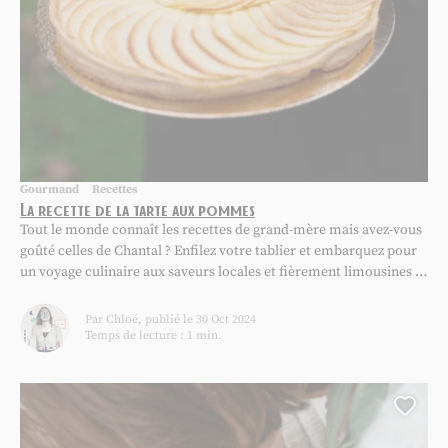
Gourmand
Recettes
La recette de la tarte aux pommes
Tout le monde connaît les recettes de grand-mère mais avez-vous
goûté celles de Chantal ? Enfilez votre tablier et embarquez pour
un voyage culinaire aux saveurs locales et fièrement limousines !
Aujourd’hui au menu : l’incontournable tarte aux pommes (avec
des Golden du Limousin), on en salive déjà ! À vos tabliers !
Par Chloé, publié le 30 Oct 2024
Partagez vos...
Temps de lecture : 1 min.
Ajou