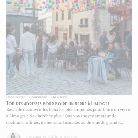
Découverte
Gourmand
On a testé
Top des adresses pour boire un verre à Limoges
Envie de découvrir les lieux les plus branchés pour boire un verre
à Limoges ? Ne cherchez plus ! Que vous soyez amateur de
cocktails raffinés, de bières artisanales ou de vins de grande
qualité, nous avons déniché pour vous les meilleures adresses de
la ville. Préparez-vous à explorer des bars au cadre unique, à...
Par Luna, publié le 31 Mai 2026