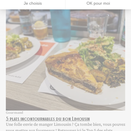
Ajou
Je choisis
OK pour moi
Gourmand
5 plats incontournables du bon Limousin
Une folle envie de manger Limousin ? Ça tombe bien, vous pouvez
vous mettre aux fourneaux ! Retrouvez ici le Top 5 des plats