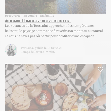
Découverte
En couple
En famille
Automne à Limoges : notre to do list
Les vacances de la Toussaint approchent, les températures
baissent, le paysage commence à revêtir son manteau automnal
et vous ne savez pas où partir pour profiter d’une escapade
cocooning ? Et si vous partiez vers de nouveaux horizons ?
Direction Limoges ! Parfait équilibre entre ville et nature en
Par Luna, publié le 18 Oct 2023
Limousin, vous y trouverez forcément votre...
Temps de lecture : 9 min.
Ajou