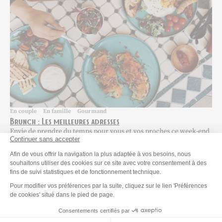
En couple
En famille
Gourmand
Brunch : Les meilleures adresses
Envie de prendre du temps pour vous et vos proches ce week-end
Continuer sans accepter
? Pourquoi ne pas vous laisser tenter par un brunch ? L’occasion
Plateforme de Gestion du Consenteme
de se retrouver en famille, entre amis ou bien avec vous-même
Afin de vous offrir la navigation la plus adaptée à vos besoins, nous
autour d’un petit-déjeuner copieux avant d’entamer votre samedi
souhaitons utiliser des cookies sur ce site avec votre consentement à des
fins de suivi statistiques et de fonctionnement technique.
ou votre dimanche riche en activités, ou en farniente ! Voici nos...
Par Luna, publié le 03 Oct 2023
Temps de lecture : 1 min.
Axeptio consent
Pour modifier vos préférences par la suite, cliquez sur le lien 'Préférences
de cookies' situé dans le pied de page.
Consentements certifiés par