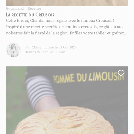
Gourmand
Recettes
La recette du Creusois
Cette fois-ci, Chantal nous régale avec le fameux Creusois !
Inspiré d’une recette secrète des moines creusois, ce gâteau aux
noisettes fait la fierté de la région. Enfilez votre tablier et goûtez
au savoir-faire ancestral pour un voyage gourmand en plein cœur
du Limousin ! À vos tabliers ! Partagez vos créations sur les
Par Chloé, publié le 31 Oct 2024
réseaux...
Temps de lecture : 1 min.
Ajou