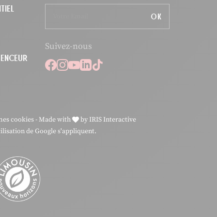
TIEL
OK
Suivez-nous
LUENCEUR
Suivez-nous sur Facebook
Suivez-nous sur Instagram
Suivez-nous sur Youtube
Suivez-nous sur Linkedi
Suivez-nous sur Tikto
mes cookies
-
Made with
by
IRIS Interactive
ilisation
de Google s'appliquent.