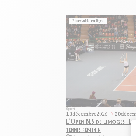
Réservable en ligne
Sport
13
décembre
2026
20
décem
L'Open BLS de Limoges : Le
tennis féminin