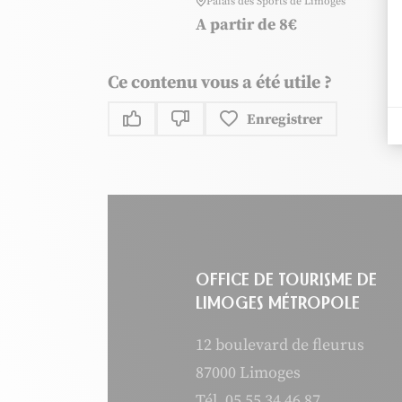
Palais des Sports de Limoges
A partir de 8€
Ce contenu vous a été utile ?
Enregistrer
Ce contenu vous a été utile
Ce contenu ne vous a pas été uti
OFFICE DE TOURISME DE
LIMOGES MÉTROPOLE
12 boulevard de fleurus
87000 Limoges
Tél.
05 55 34 46 87