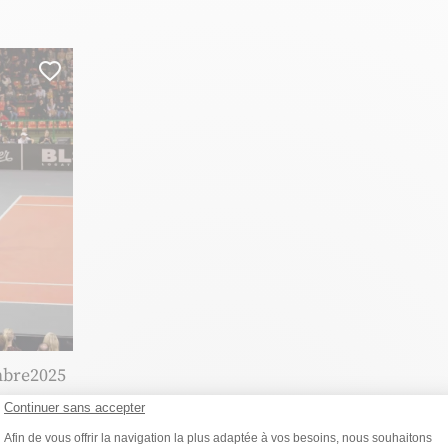
Ajouter cette page au carnet de voyage ?
bre
2025
 rdv du
Continuer sans accepter
Plateforme de Gestion du Consentemen
Afin de vous offrir la navigation la plus adaptée à vos besoins, nous souhaitons