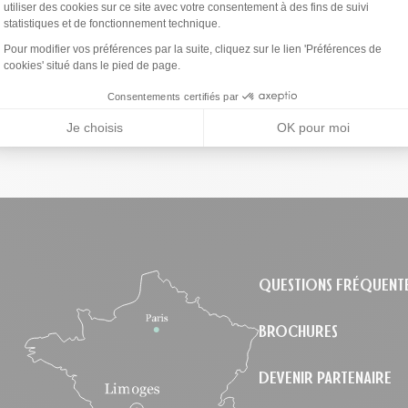
utiliser des cookies sur ce site avec votre consentement à des fins de suivi
statistiques et de fonctionnement technique.
Axeptio consent
Pour modifier vos préférences par la suite, cliquez sur le lien 'Préférences de
cookies' situé dans le pied de page.
Consentements certifiés par
Je choisis
OK pour moi
le
QUESTIONS FRÉQUENT
BROCHURES
DEVENIR PARTENAIRE