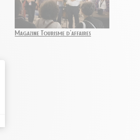
Magazine Tourisme d’affaires
t : Personnalisez vos Options