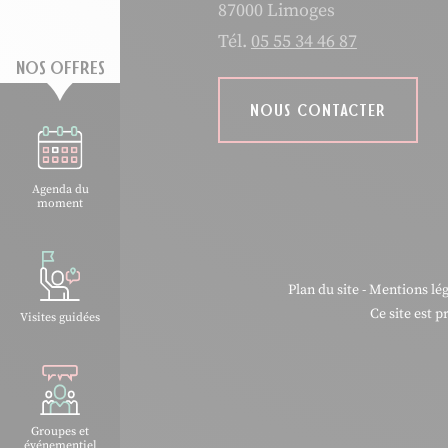
87000 Limoges
Tél.
05 55 34 46 87
NOS OFFRES
NOUS CONTACTER
Agenda du
moment
Plan du site
-
Mentions lég
Ce site est 
Visites guidées
Groupes et
événementiel