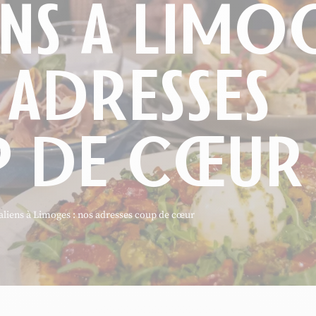
ENS À LIMO
 ADRESSES
 DE CŒUR
aliens à Limoges : nos adresses coup de cœur