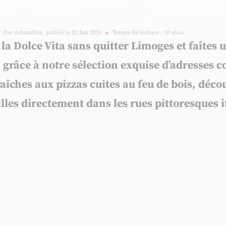
Par Amandine, publié le 02 Jan 2024
Temps de lecture : 10 min.
s la Dolce Vita sans quitter Limoges
et faîtes 
, grâce à notre sélection exquise d’adresses
fraîches aux pizzas cuites au feu de bois, dé
lles directement dans les rues pittoresques i