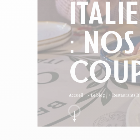
ITALI
: NOS
COUP
Accueil
Le blog
Restaurants It
Aller au contenu