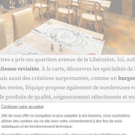
es a pris ses quartiers avenue de la Libération. Ici, oubl
alienne revisitée
. À la carte, découvrez les spécialités de
ais aussi des créations surprenantes, comme un
burge
s les envies, l’équipe propose également de nombreuses r
 de produits de qualité, soigneusement sélectionnés et m
Continuer sans accepter
Plateforme de Gestion du Consentemen
Afin de vous offrir la navigation la plus adaptée à vos besoins, nous souhaitons
utiliser des cookies sur ce site avec votre consentement à des fins de suivi
statistiques et de fonctionnement technique.
Axeptio consent
Pour modifier vos préférences par la suite, cliquez sur le lien 'Préférences de