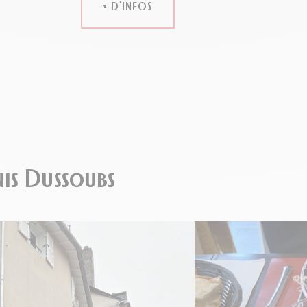
+ D’INFOS
enis Dussoubs