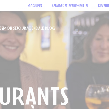
GROUPES
AFFAIRES ET ÉVÉNEMENTIEL
DEVENI
ÉS
MON SÉJOUR
AGENDA
LE BLOG
AURANTS