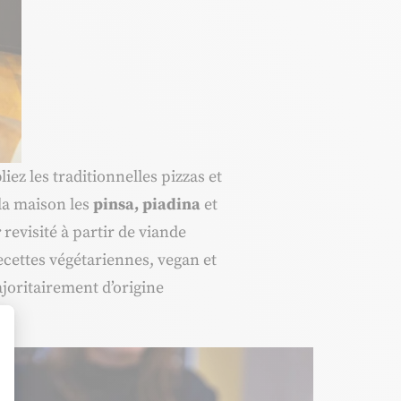
iez les traditionnelles pizzas et
 la maison les
pinsa, piadina
et
r
revisité à partir de viande
ecettes végétariennes, vegan et
ajoritairement d’origine
t : Personnalisez vos Options