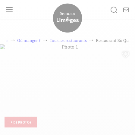
No
Je rech
Menu
Destination Limoges
jour
Où manger ?
Tous les restaurants
Restaurant Bò Quali
Photo 1, © Bo Quality
Aj
+ de photos