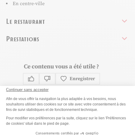
En centre-ville
Le restaurant
Prestations
Ce contenu vous a été utile ?
Enregistrer
Ce contenu vous a été utile
Ce contenu ne vous a pas été utile
Continuer sans accepter
Partager ce contenu
Plateforme de Gestion du Consenteme
Afin de vous offrir la navigation la plus adaptée à vos besoins, nous
souhaitons utiliser des cookies sur ce site avec votre consentement à des
Partager sur Facebook (nouvelle fenêtre)
Partager sur X / Twitter (nouvelle fen
Partager sur WhatsApp
Partager par mail
fins de suivi statistiques et de fonctionnement technique.
Axeptio consent
Pour modifier vos préférences par la suite, cliquez sur le lien 'Préférences
de cookies' situé dans le pied de page.
Consentements certifiés par