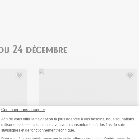
 du 24 décembre
lais Château
Brasserie Les Artistes, © Les Artistes
Ajouter cette page au carnet de voyage ?
Ajo
Continuer sans accepter
Plateforme de Gestion du Consentemen
Afin de vous offrir la navigation la plus adaptée à vos besoins, nous souhaitons
utiliser des cookies sur ce site avec votre consentement à des fins de suivi
statistiques et de fonctionnement technique.
Axeptio consent
Pour modifier vos préférences par la suite, cliquez sur le lien 'Préférences de