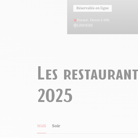
Réservable en ligne
Fermé. Ouvre à 09h
LIMOGES
Les restauran
Grill’ Inn, © Grill in
2025
Midi
Soir