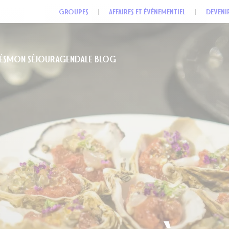
GROUPES
AFFAIRES ET ÉVÉNEMENTIEL
DEVENI
24 décembre
25 décembre
31 décembre
1er janvier
ÉS
MON SÉJOUR
AGENDA
LE BLOG