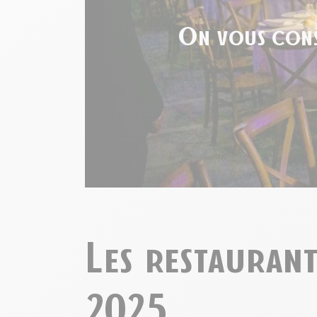
On vous conse
Les restauran
2025