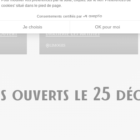
cookies' situé dans le pied de page.
Consentements certifiés par
Restaurant
Je choisis
OK pour moi
Couvent
Brasserie Les Artistes
LIMOGES
ts ouverts le 25 d
lles
Restaurant La Table du Couvent, © Relais Château
Ajouter cette page au carnet de voyage ?
Ajo