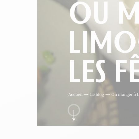
OÙ M
LIMO
LES F
Accueil
Le blog
Où manger à L
Aller au contenu