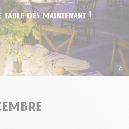
 table dès maintenant !
Ville de
écembre