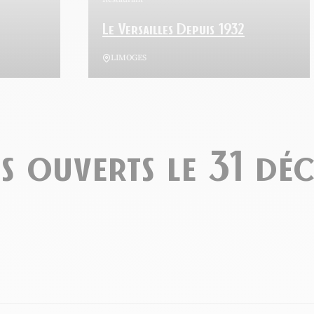
Le Versailles Depuis 1932
LIMOGES
ts ouverts le 31 dé
Restaurant HF The King, ©HFtheKing
Ajouter cette page au carnet de voyage ?
Ajo