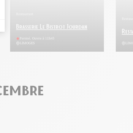
Restaurant
Restau
Brasserie Le Bistrot Jourdan
Rest
Fermé. Ouvre à 11h45
LIMOGES
LIM
écembre
Chamss 28, © Chamss28
Restaura
uter cette page au carnet de voyage ?
Ajouter cett