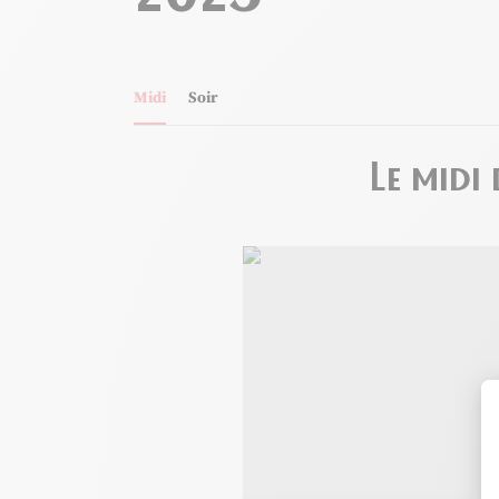
Midi
Soir
Le midi
Restaurant La Table du Couvent, © Re