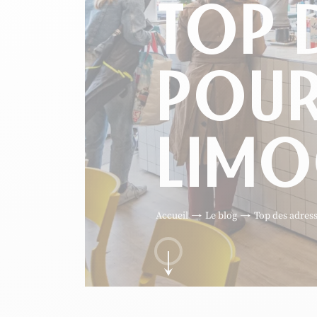
TOP 
POUR
LIMO
Accueil
Le blog
Top des adres
Aller au contenu