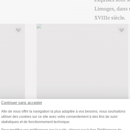
Limoges, dans 
XVIIIe siècle.
Salon de thé Le Consulat, ©consulatlimoges
Ajouter cette page au carnet de voyage ?
Ajo
Salon de thé
Continuer sans accepter
Plateforme de Gestion du Consentemen
Afin de vous offrir la navigation la plus adaptée à vos besoins, nous souhaitons
Salon de thé Le Consulat
utiliser des cookies sur ce site avec votre consentement à des fins de suivi
statistiques et de fonctionnement technique.
LIMOGES
Axeptio consent
Pour modifier vos préférences par la suite, cliquez sur le lien 'Préférences de