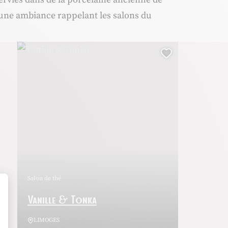
une ambiance rappelant les salons du
Vanille & Tonka, © OTI Limoges – L. Bidon
uter cette page au carnet de voyage ?
Ajouter cett
Salon de thé
t : Personnalisez vos Options
Vanille & Tonka
LIMOGES