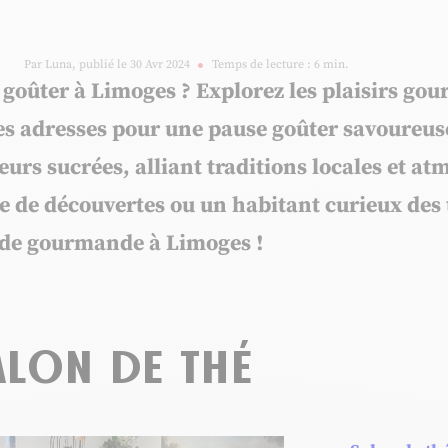
Par Luna, publié le 30 Avr 2024
Temps de lecture : 6 min.
goûter à Limoges ? Explorez les plaisirs gour
res adresses pour une pause goûter savoureus
urs sucrées, alliant traditions locales et at
 de découvertes ou un habitant curieux des 
ade gourmande à Limoges !
alon de thé