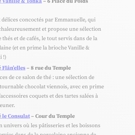
é Vanille & Tonka
– 6 Place du Poids
délices concoctés par Emmanuelle, qui
 chaleureusement et propose une sélection
thés et de cafés, le tout servis dans de la
laine (et en prime la brioche Vanille &
 !)
 Flân’elles
– 8 rue du Temple
ces de ce salon de thé : une sélection de
ntournable chocolat viennois, avec en prime
accessoires coquets et des tartes salées à
jeuner.
é le Consula
t
– Cour du Temple
 univers où les pâtisseries et les boissons
ervies dans de la porcelaine ancienne de