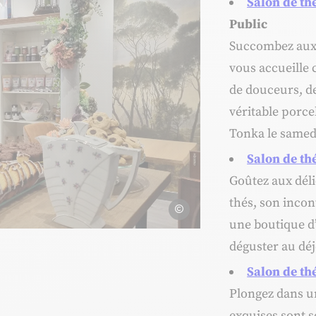
Salon de th
Public
Succombez aux 
vous accueille
de douceurs, de 
véritable porce
Tonka le samedi
Salon de thé
Goûtez aux déli
thés, son inco
©OTI-LBidon
une boutique d’
Photo, © ©OTI-LBidon
déguster au dé
Salon de th
Plongez dans un
exquises sont s