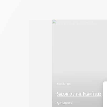
Salon de thé Flân’elles, © Flân'elles
Restaurant
Salon de thé Flân’elles
LIMOGES