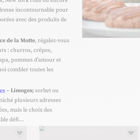
s, New York rolls ou encore
adresse incontournable pour
borées avec des produits de
ce de la Motte
, régalez-vous
rs : churros, crêpes,
 papa, pommes d’amour et
uoi combler toutes les
es
– Limoges;
sorbet ou
niché plusieurs adresses
es, mais le choix des
able défi…
Les Pâtisseries de Marie, © Les patisseries de Marie
Ajouter cette page au carnet de voyage ?
Ajo