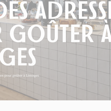
DES ADRESS
 GOÛTER 
GES
ses pour goûter à Limoges