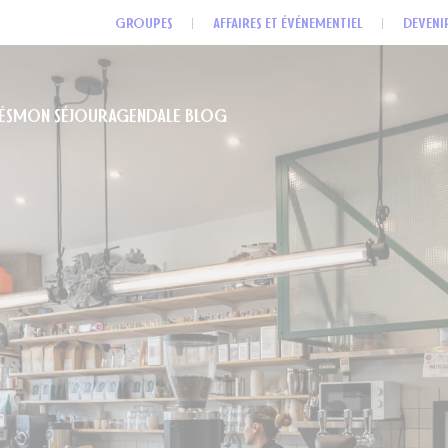
GROUPES
AFFAIRES ET ÉVÉNEMENTIEL
DEVENI
ÉS
MON SÉJOUR
AGENDA
LE BLOG