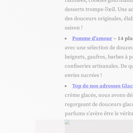
raffinées, cookies gourmand
desserts trompe-l’œil. Une 
des douceurs originales, éla
saison !
Pomme d’amour
– 14 pla
avec une sélection de douceu
beignets, gaufres, barbes à
confiseries artisanales. De q
envies sucrées !
Top de nos adresses Glac
crème glacée, nous avons dé
regorgeant de douceurs glacé
parfums s’avère être le vérit
Déjeunette, © OTI Limoges