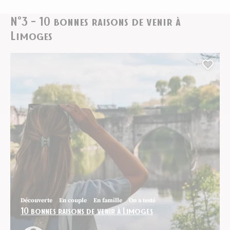
N°3 – 10 bonnes raisons de venir à
Limoges
Ajou
Découverte
En couple
En famille
On a testé
10 bonnes raisons de venir à Limoges