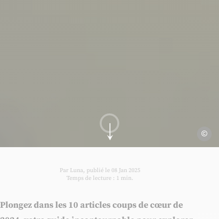
OTI.Lim
Aller au contenu
Par Luna, publié le 08 Jan 2025
Temps de lecture : 1 min.
Plongez dans les 10 articles coups de cœur de