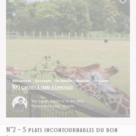
Ce contenu contient une galerie photo
Ajou
Découverte
En couple
En famille
Insolite
On a testé
100 choses à faire à Limoges
Par Lucas, publié le 16 Avr 2025
Temps de lecture : 24 min.
N°2 – 5 plats incontournables du bon