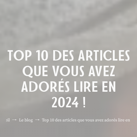
TOP 10 DES ARTICLES
QUE VOUS AVEZ
ADORÉS LIRE EN
2024 !
cueil
Le blog
Top 10 des articles que vous avez adorés lire en 202