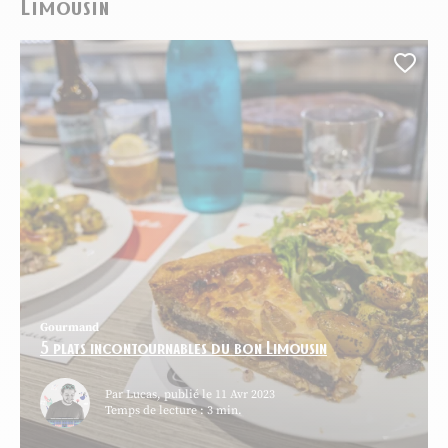
Limousin
Ajou
Gourmand
5 plats incontournables du bon Limousin
Par Lucas, publié le 11 Avr 2023
Temps de lecture : 3 min.