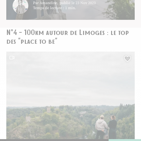
Par Amandine, publié le 23 Nov 2023
Temps de lecture : 1 min.
N°4 – 100km autour de Limoges : le top
des "place to be"
Ce contenu contient une vidéo
Ajou